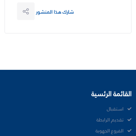
شارك هذا المنشور
القائمة الرئسية
ﺍﺳﺘﻘﺒﺎﻝ
ﺗﻘﺪﻳﻢ ﺍﻟﺮﺍﺑﻄﺔ
الفروع الجهوية