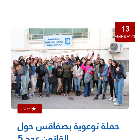
13
DÉCEMBRE’23
أحداث
حملة توعوية بصفاقس حول
القانون عدد 5