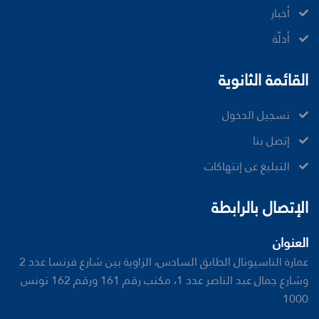
ﺃﺧﺒﺎﺭ
أدلّة
القائمة الثانوية
تسجيل الدخول
إتصل بنا
ﺍﻟﺘﺒﻠﻴﻎ ﻋﻦ ﺇﻧﺘﻬﺎﻛﺎﺕ
الإتصال بالرابطة
العنوان
عمارة الناسيونال الطابق السادس، الزاوية بين شارع فرنسا عدد 2
وشارع جمال عبد الناصر عدد 1، مكتب رقم 161 ورقم 162 تونس
1000