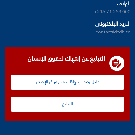
الهاتف
+216.71.258.000
البريد الإلكتروني
contact@ltdh.tn
التبليغ عن إنتهاك لحقوق الإنسان
دليل رصد الإنتهاكات في مراكز الإحتجاز
التبليغ