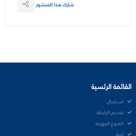
شارك هذا المنشور
القائمة الرئسية
ﺍﺳﺘﻘﺒﺎﻝ
ﺗﻘﺪﻳﻢ ﺍﻟﺮﺍﺑﻄﺔ
الفروع الجهوية
ﺃﺧﺒﺎﺭ