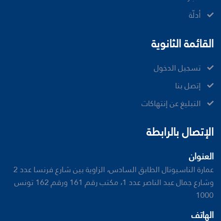
أدلّة
القائمة الثانوية
تسجيل الدخول
إتصل بنا
ﺍﻟﺘﺒﻠﻴﻎ ﻋﻦ ﺇﻧﺘﻬﺎﻛﺎﺕ
الإتصال بالرابطة
العنوان
عمارة الناسيونال الطابق السادس، الزاوية بين شارع فرنسا عدد 2
وشارع جمال عبد الناصر عدد 1، مكتب رقم 161 ورقم 162 تونس
1000
الهاتف