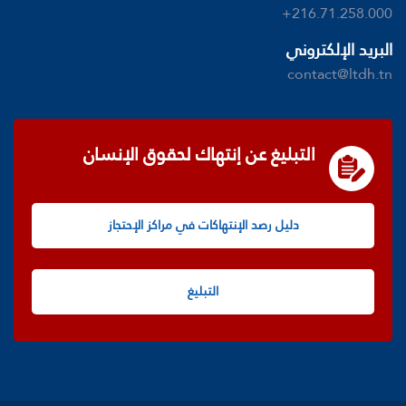
+216.71.258.000
البريد الإلكتروني
contact@ltdh.tn
التبليغ عن إنتهاك لحقوق الإنسان
دليل رصد الإنتهاكات في مراكز الإحتجاز
التبليغ