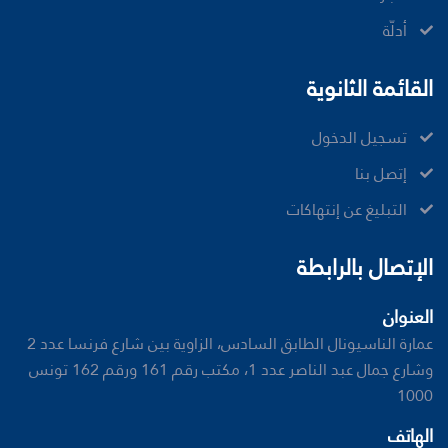
أدلّة
القائمة الثانوية
تسجيل الدخول
إتصل بنا
ﺍﻟﺘﺒﻠﻴﻎ ﻋﻦ ﺇﻧﺘﻬﺎﻛﺎﺕ
الإتصال بالرابطة
العنوان
عمارة الناسيونال الطابق السادس، الزاوية بين شارع فرنسا عدد 2
وشارع جمال عبد الناصر عدد 1، مكتب رقم 161 ورقم 162 تونس
1000
الهاتف