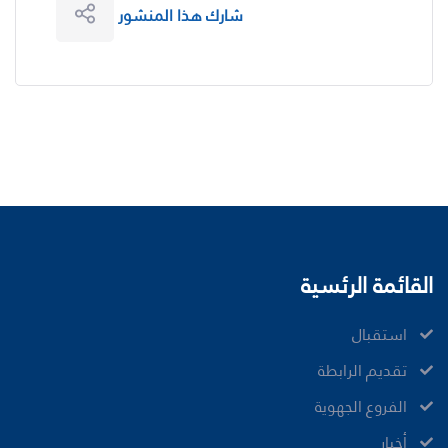
شارك هذا المنشور
القائمة الرئسية
ﺍﺳﺘﻘﺒﺎﻝ
ﺗﻘﺪﻳﻢ ﺍﻟﺮﺍﺑﻄﺔ
الفروع الجهوية
ﺃﺧﺒﺎﺭ