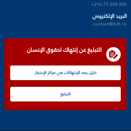
+216.71.258.000
البريد الإلكتروني
contact@ltdh.tn
التبليغ عن إنتهاك لحقوق الإنسان
دليل رصد الإنتهاكات في مراكز الإحتجاز
التبليغ