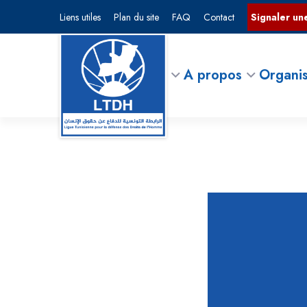
Liens utiles
Plan du site
FAQ
Contact
Signaler une
A propos
Organis