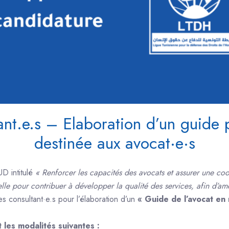
nt.e.s – Elaboration d’un guide pr
destinée aux avocat·e·s
D intitulé
« Renforcer les capacités des avocats et assurer une coor
nelle pour contribuer à développer la qualité des services, afin d’amé
 consultant·e.s pour l’élaboration d’un
« Guide de l’avocat en
 les modalités suivantes :