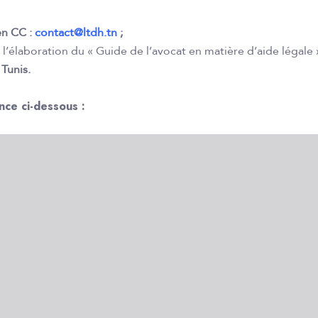
en CC :
contact@ltdh.tn
;
 l’élaboration du « Guide de l’avocat en matière d’aide légale »
 Tunis.
nce ci-dessous :