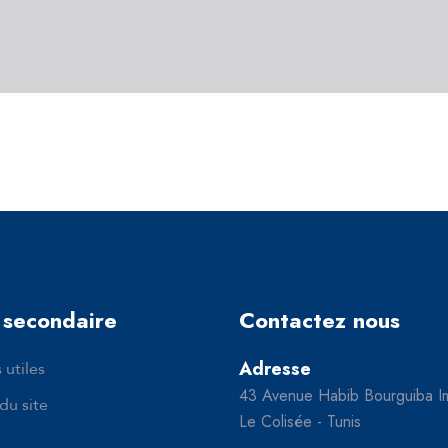
secondaire
Contactez nous
 utiles
Adresse
43 Avenue Habib Bourguiba I
du site
Le Colisée - Tunis