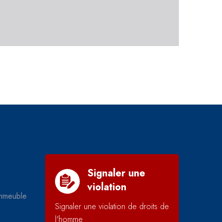
Signaler une
violation
mmeuble
Signaler une violation de droits de
l'homme