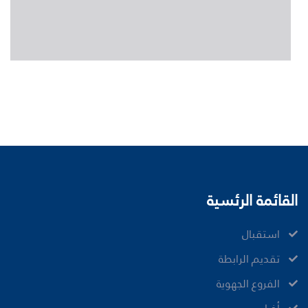
القائمة الرئسية
ﺍﺳﺘﻘﺒﺎﻝ
ﺗﻘﺪﻳﻢ ﺍﻟﺮﺍﺑﻄﺔ
الفروع الجهوية