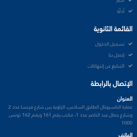
ﺃﺧﺒﺎﺭ
أدلّة
القائمة الثانوية
تسجيل الدخول
إتصل بنا
ﺍﻟﺘﺒﻠﻴﻎ ﻋﻦ ﺇﻧﺘﻬﺎﻛﺎﺕ
الإتصال بالرابطة
العنوان
عمارة الناسيونال الطابق السادس، الزاوية بين شارع فرنسا عدد 2
وشارع جمال عبد الناصر عدد 1، مكتب رقم 161 ورقم 162 تونس
1000
الهاتف