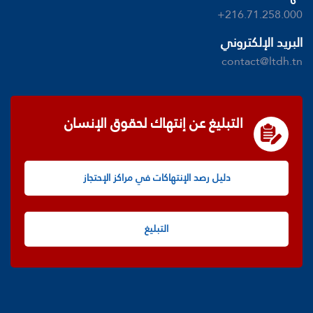
+216.71.258.000
البريد الإلكتروني
contact@ltdh.tn
التبليغ عن إنتهاك لحقوق الإنسان
دليل رصد الإنتهاكات في مراكز الإحتجاز
التبليغ