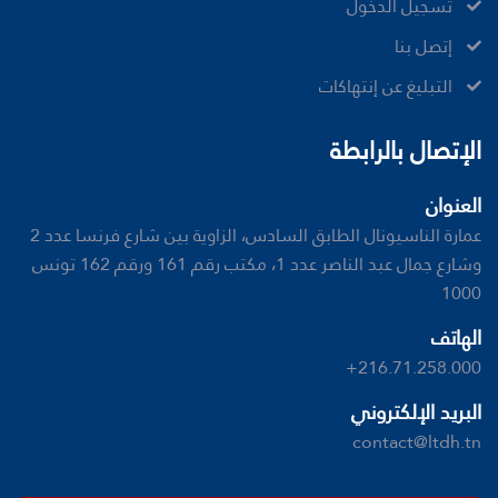
تسجيل الدخول
إتصل بنا
ﺍﻟﺘﺒﻠﻴﻎ ﻋﻦ ﺇﻧﺘﻬﺎﻛﺎﺕ
الإتصال بالرابطة
العنوان
عمارة الناسيونال الطابق السادس، الزاوية بين شارع فرنسا عدد 2
وشارع جمال عبد الناصر عدد 1، مكتب رقم 161 ورقم 162 تونس
1000
الهاتف
+216.71.258.000
البريد الإلكتروني
contact@ltdh.tn