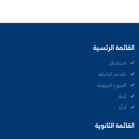
القائمة الرئسية
ﺍﺳﺘﻘﺒﺎﻝ
ﺗﻘﺪﻳﻢ ﺍﻟﺮﺍﺑﻄﺔ
الفروع الجهوية
ﺃﺧﺒﺎﺭ
أدلّة
القائمة الثانوية