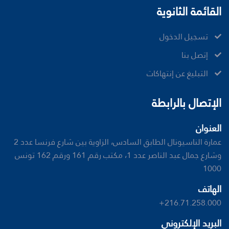
القائمة الثانوية
تسجيل الدخول
إتصل بنا
ﺍﻟﺘﺒﻠﻴﻎ ﻋﻦ ﺇﻧﺘﻬﺎﻛﺎﺕ
الإتصال بالرابطة
العنوان
عمارة الناسيونال الطابق السادس، الزاوية بين شارع فرنسا عدد 2
وشارع جمال عبد الناصر عدد 1، مكتب رقم 161 ورقم 162 تونس
1000
الهاتف
+216.71.258.000
البريد الإلكتروني