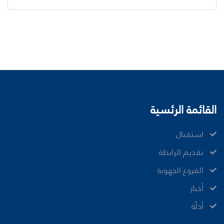
القائمة الرئسية
ﺍﺳﺘﻘﺒﺎﻝ
ﺗﻘﺪﻳﻢ ﺍﻟﺮﺍﺑﻄﺔ
الفروع الجهوية
ﺃﺧﺒﺎﺭ
أدلّة