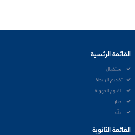
القائمة الرئسية
ﺍﺳﺘﻘﺒﺎﻝ
ﺗﻘﺪﻳﻢ ﺍﻟﺮﺍﺑﻄﺔ
الفروع الجهوية
ﺃﺧﺒﺎﺭ
أدلّة
القائمة الثانوية