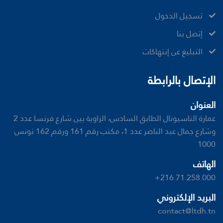
تسجيل الدخول
إتصل بنا
ﺍﻟﺘﺒﻠﻴﻎ ﻋﻦ ﺇﻧﺘﻬﺎﻛﺎﺕ
الإتصال بالرابطة
العنوان
عمارة الناسيونال الطابق السادس، الزاوية بين شارع فرنسا عدد 2
وشارع جمال عبد الناصر عدد 1، مكتب رقم 161 ورقم 162 تونس
1000
الهاتف
+216.71.258.000
البريد الإلكتروني
contact@ltdh.tn