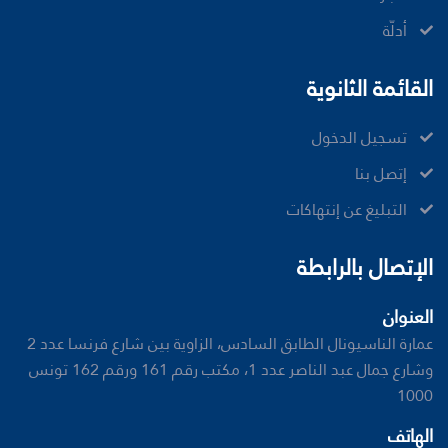
أدلّة
القائمة الثانوية
تسجيل الدخول
إتصل بنا
ﺍﻟﺘﺒﻠﻴﻎ ﻋﻦ ﺇﻧﺘﻬﺎﻛﺎﺕ
الإتصال بالرابطة
العنوان
عمارة الناسيونال الطابق السادس، الزاوية بين شارع فرنسا عدد 2
وشارع جمال عبد الناصر عدد 1، مكتب رقم 161 ورقم 162 تونس
1000
الهاتف