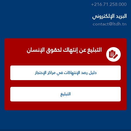
+216.71.258.000
البريد الإلكتروني
contact@ltdh.tn
التبليغ عن إنتهاك لحقوق الإنسان
دليل رصد الإنتهاكات في مراكز الإحتجاز
التبليغ