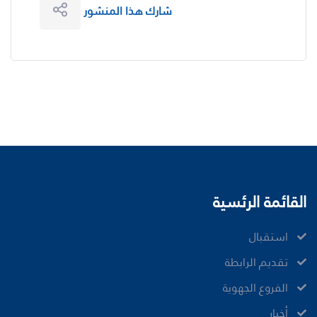
شارك هذا المنشور
القائمة الرئسية
ﺍﺳﺘﻘﺒﺎﻝ
ﺗﻘﺪﻳﻢ ﺍﻟﺮﺍﺑﻄﺔ
الفروع الجهوية
ﺃﺧﺒﺎﺭ