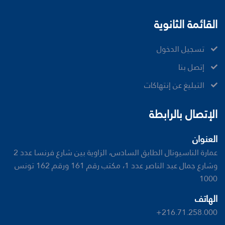
القائمة الثانوية
تسجيل الدخول
إتصل بنا
ﺍﻟﺘﺒﻠﻴﻎ ﻋﻦ ﺇﻧﺘﻬﺎﻛﺎﺕ
الإتصال بالرابطة
العنوان
عمارة الناسيونال الطابق السادس، الزاوية بين شارع فرنسا عدد 2
وشارع جمال عبد الناصر عدد 1، مكتب رقم 161 ورقم 162 تونس
1000
الهاتف
+216.71.258.000