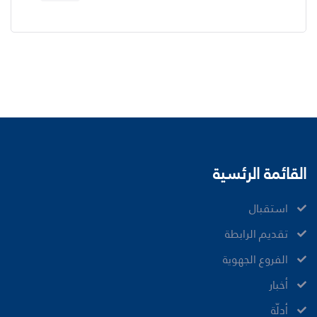
القائمة الرئسية
ﺍﺳﺘﻘﺒﺎﻝ
ﺗﻘﺪﻳﻢ ﺍﻟﺮﺍﺑﻄﺔ
الفروع الجهوية
ﺃﺧﺒﺎﺭ
أدلّة