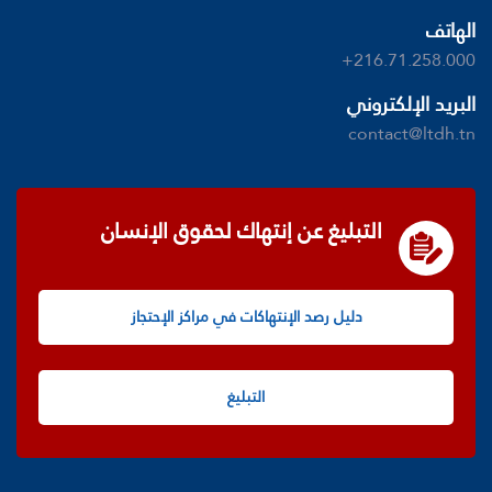
الهاتف
+216.71.258.000
البريد الإلكتروني
contact@ltdh.tn
التبليغ عن إنتهاك لحقوق الإنسان
دليل رصد الإنتهاكات في مراكز الإحتجاز
التبليغ