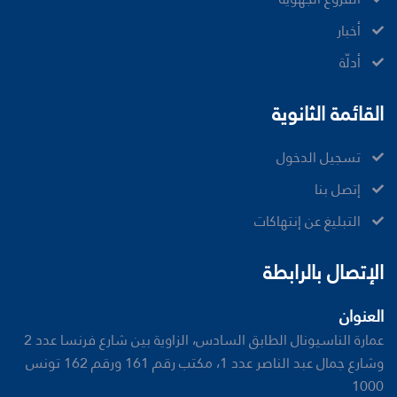
ﺃﺧﺒﺎﺭ
أدلّة
القائمة الثانوية
تسجيل الدخول
إتصل بنا
ﺍﻟﺘﺒﻠﻴﻎ ﻋﻦ ﺇﻧﺘﻬﺎﻛﺎﺕ
الإتصال بالرابطة
العنوان
عمارة الناسيونال الطابق السادس، الزاوية بين شارع فرنسا عدد 2
وشارع جمال عبد الناصر عدد 1، مكتب رقم 161 ورقم 162 تونس
1000