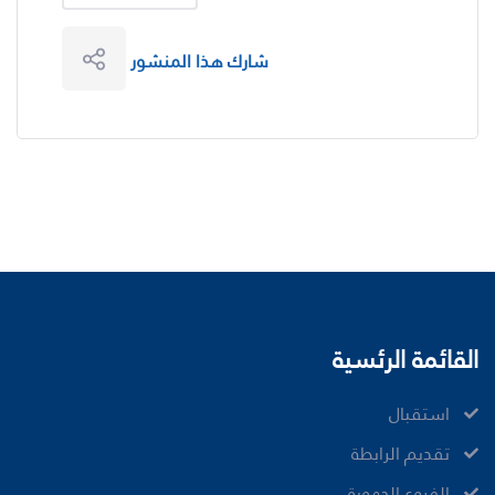
شارك هذا المنشور
القائمة الرئسية
ﺍﺳﺘﻘﺒﺎﻝ
ﺗﻘﺪﻳﻢ ﺍﻟﺮﺍﺑﻄﺔ
الفروع الجهوية