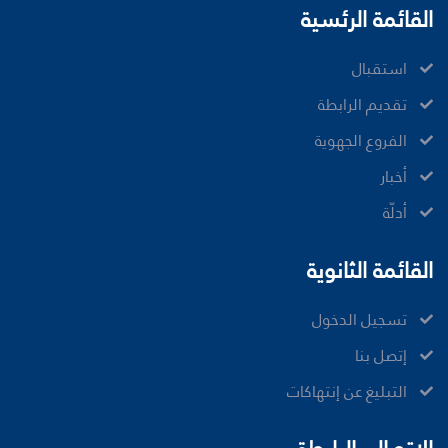
القائمة الرئسية
ﺍﺳﺘﻘﺒﺎﻝ
ﺗﻘﺪﻳﻢ ﺍﻟﺮﺍﺑﻄﺔ
الفروع الجهوية
ﺃﺧﺒﺎﺭ
أدلّة
القائمة الثانوية
تسجيل الدخول
إتصل بنا
ﺍﻟﺘﺒﻠﻴﻎ ﻋﻦ ﺇﻧﺘﻬﺎﻛﺎﺕ