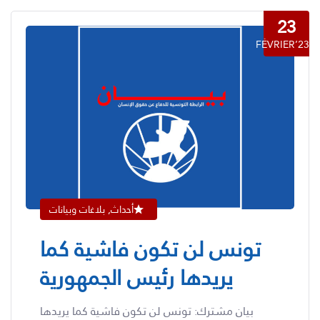
23
FÉVRIER’23
أحداث, بلاغات وبيانات
تونس لن تكون فاشية كما
يريدها رئيس الجمهورية
بيان مشترك: تونس لن تكون فاشية كما يريدها