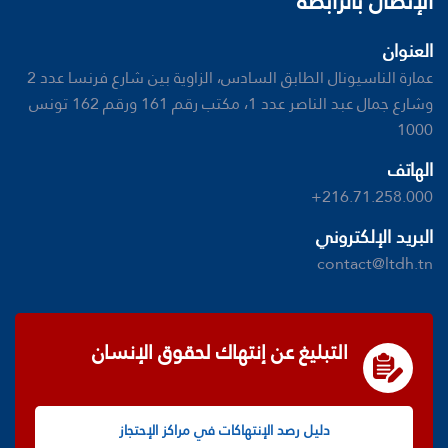
الإتصال بالرابطة
العنوان
عمارة الناسيونال الطابق السادس، الزاوية بين شارع فرنسا عدد 2
وشارع جمال عبد الناصر عدد 1، مكتب رقم 161 ورقم 162 تونس
1000
الهاتف
+216.71.258.000
البريد الإلكتروني
contact@ltdh.tn
التبليغ عن إنتهاك لحقوق الإنسان
دليل رصد الإنتهاكات في مراكز الإحتجاز