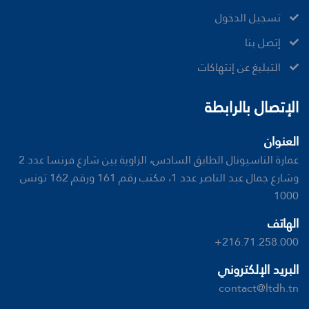
تسجيل الدخول
إتصل بنا
ﺍﻟﺘﺒﻠﻴﻎ ﻋﻦ ﺇﻧﺘﻬﺎﻛﺎﺕ
الإتصال بالرابطة
العنوان
عمارة الناسيونال الطابق السادس، الزاوية بين شارع فرنسا عدد 2
وشارع جمال عبد الناصر عدد 1، مكتب رقم 161 ورقم 162 تونس
1000
الهاتف
+216.71.258.000
البريد الإلكتروني
contact@ltdh.tn