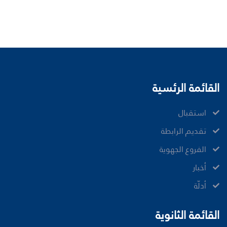
القائمة الرئسية
ﺍﺳﺘﻘﺒﺎﻝ
ﺗﻘﺪﻳﻢ ﺍﻟﺮﺍﺑﻄﺔ
الفروع الجهوية
ﺃﺧﺒﺎﺭ
أدلّة
القائمة الثانوية