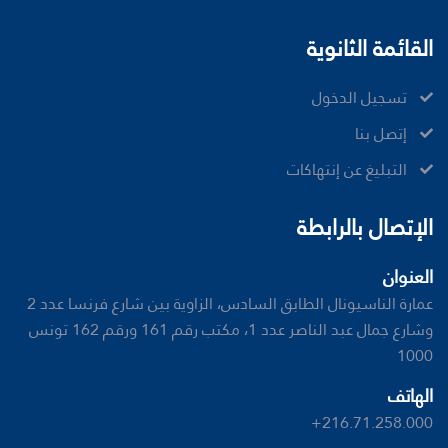
القائمة الثانوية
تسجيل الدخول
إتصل بنا
ﺍﻟﺘﺒﻠﻴﻎ ﻋﻦ ﺇﻧﺘﻬﺎﻛﺎﺕ
الإتصال بالرابطة
العنوان
عمارة الناسيونال الطابق السادس، الزاوية بين شارع فرنسا عدد 2
وشارع جمال عبد الناصر عدد 1، مكتب رقم 161 ورقم 162 تونس
1000
الهاتف
+216.71.258.000