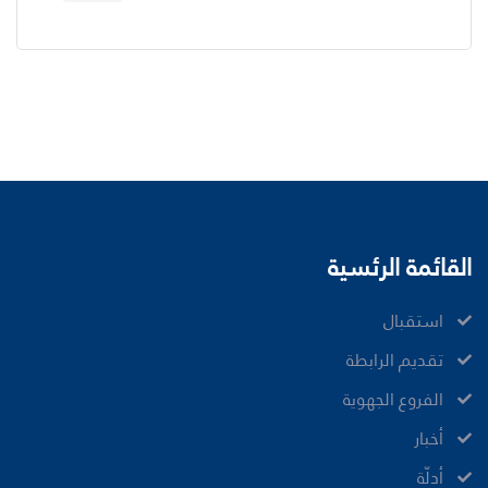
القائمة الرئسية
ﺍﺳﺘﻘﺒﺎﻝ
ﺗﻘﺪﻳﻢ ﺍﻟﺮﺍﺑﻄﺔ
الفروع الجهوية
ﺃﺧﺒﺎﺭ
أدلّة