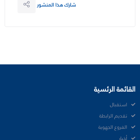
شارك هذا المنشور
القائمة الرئسية
ﺍﺳﺘﻘﺒﺎﻝ
ﺗﻘﺪﻳﻢ ﺍﻟﺮﺍﺑﻄﺔ
الفروع الجهوية
ﺃﺧﺒﺎﺭ