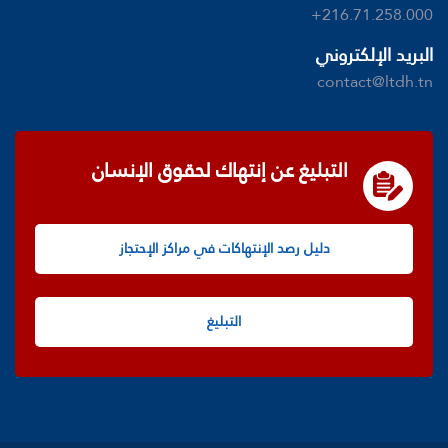
+216.71.258.000
البريد الإلكتروني
contact@ltdh.tn
التبليغ عن إنتهاك لحقوق الإنسان
دليل رصد الإنتهاكات في مراكز الإحتجاز
التبليغ