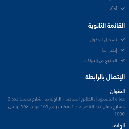
أدلّة
القائمة الثانوية
تسجيل الدخول
إتصل بنا
ﺍﻟﺘﺒﻠﻴﻎ ﻋﻦ ﺇﻧﺘﻬﺎﻛﺎﺕ
الإتصال بالرابطة
العنوان
عمارة الناسيونال الطابق السادس، الزاوية بين شارع فرنسا عدد 2
وشارع جمال عبد الناصر عدد 1، مكتب رقم 161 ورقم 162 تونس
1000
الهاتف