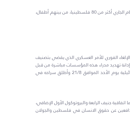
دولة الاحتلال مستمرة في اعتداءاتها وحصارها لقطاع غزة، وارتكاب جرائم الإعدام خارج القانون التي راح ضحيتها منذ بداية العام الجاري أكثر من 80 فلسطينيا، من بينهم أطفال،
والإلغاء الفوري للأمر العسكري الذي يقضي بتصنيف
دانة تهديد مدراء هذه المؤسسات مباشرة من قبل
سلطات الاحتلال، حيث تم استدعاء المحامي خالد قُزمار مدير الحركة العالمية للدفاع عن الطفل، من قِبل المخابرات الإسرائيلية يوم الأحد الموافق 21/8 وأطلِق سراحه في
 اتفاقية جنيف الرابعة والبروتوكول الأول الإضافي،
للمدافعين عن حقوق الانسان في فلسطين والجولان