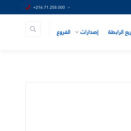
+216.71.258.000
ع الرابطة
إصدارات
الفروع