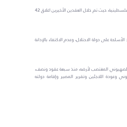
– المقرر الخاص بحرية الرأي والحق في تأسيس الجمعيات، بإعداد تقرير خاص حول سياسات الاحتلال الممنهجة ضد الجمعيات الفلسطينية، حيث تم خلال العقدين الأخيرين اغلاق 42
الأسلحة على دولة الاحتلال، وعدم الاكتفاء بالإدانة
 الصهيوني المغتصب لأرضه، منذ سبعة عقود ونصف،
ي وعودة اللاجئين وتقرير المصير وإقامة دولته