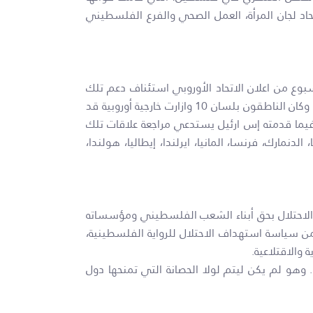
عمل الزارعي، اتحاد لجان المرأة، العمل الصحي والفرع الفلسطيني
وع من اعلان الاتحاد الأوروبي استئناف دعم تلك
المنظمات. هذا الدعم الذي تم تجميده في أكتوبر 2021، حينما أعتبر وزير حرب الاحتلال بيني غانتس تلك المنظمات إرهابية. وكان الناطقون بلسان 10 وازارت خارجية أوروبية قد
فيما قدمته إس ارئيل يستدعي مراجعة علاقات تلك
ارك، فرنسا، المانيا، ايرلندا، إيطاليا، هولندا،
الاحتلال بحق أبناء الشعب الفلسطيني ومؤسساته
من سياسة استهداف الاحتلال للرواية الفلسطينية،
والاقتلاعية.
كما يشكل الاقتحام خرقا فاضحا للإعلان العالمي لحماية المدافعين عن حقوق الانسان الصادر عن الأمم المتحدة عام 1998. وهو لم يكن ليتم لولا الحصانة التي تمنحها دول