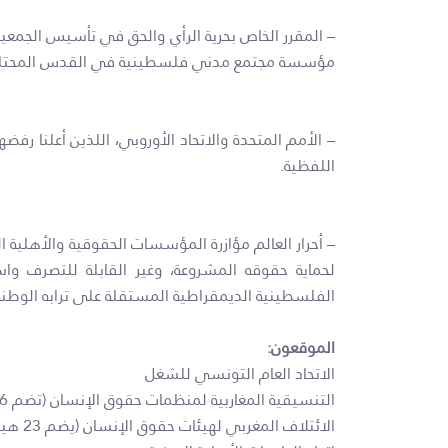
مؤسسة مجتمع مدني فلسطينية في القدس المحتلة
– الأمم المتحدة والاتحاد الأوروبي، اللذين أعلنا رفض
اللفظية.
– أحرار العالم مؤازرة المؤسسات الحقوقية والأهل
لحماية حقوقه المشروعة، وغير القابلة للتصرف وا
الفلسطينية الديمقراطية المستقلة على ترابه الوط
الموقعون:
الاتحاد العام التونسي للشغل
التنسيقية المغاربية لمنظمات حقوق الإنسان (تضم 26 منظمة حقوقية في المغرب وموريتانيا والجزائر وتونس وليبيا)
الائتلاف المغربي لهيئات حقوق الإنسان (يضم 23 هيئة)