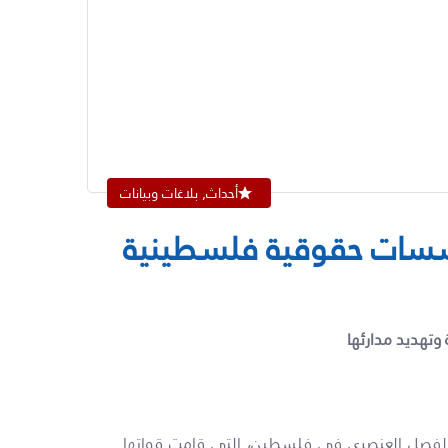
أحداث, بلاغات وبيانات
تهديد مدارئها
 والفصل العنصري في فلسطين، التي قامت قواتها