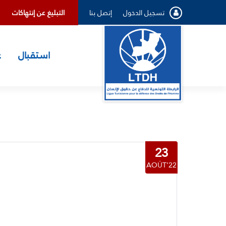
تسجيل الدخول
إتصل بنا
ﺍﻟﺘﺒﻠﻴﻎ ﻋﻦ ﺇﻧﺘﻬﺎﻛﺎﺕ
استقبال
ع
23
AOÛT’22