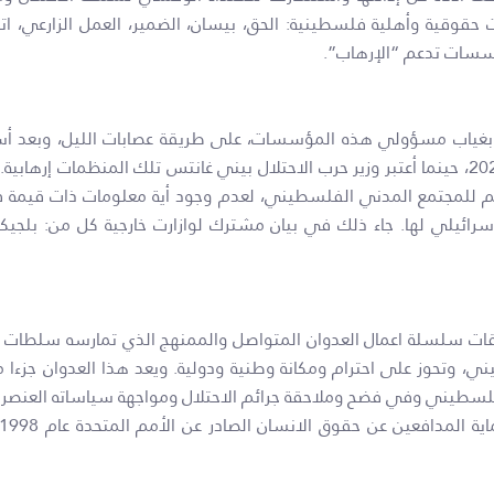
لاق مقار بعد مصادرة محتويات 7 منظمات حقوقية وأهلية فلسطينية: الحق، بيسان، الضمير، ال
مؤسسات تدعم “الإرهاب”.
، بغياب مسؤولي هذه المؤسسات، على طريقة عصابات الليل، وبعد أسب
عمهم للمجتمع المدني الفلسطيني، لعدم وجود أية معلومات ذات قيمة 
لي لها. جاء ذلك في بيان مشترك لوازارت خارجية كل من: بلجيكا، الدنم
ات سلسلة اعمال العدوان المتواصل والممنهج الذي تمارسه سلطات 
ي، وتحوز على احترام ومكانة وطنية ودولية. ويعد هذا العدوان جزءا 
لسطيني وفي فضح وملاحقة جرائم الاحتلال ومواجهة سياساته العنصرية 