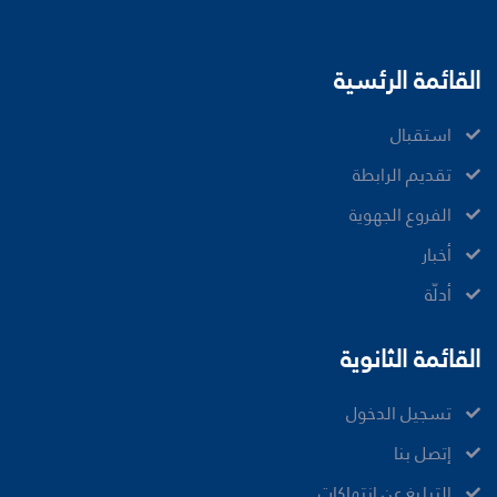
القائمة الرئسية
ﺍﺳﺘﻘﺒﺎﻝ
ﺗﻘﺪﻳﻢ ﺍﻟﺮﺍﺑﻄﺔ
الفروع الجهوية
ﺃﺧﺒﺎﺭ
أدلّة
القائمة الثانوية
تسجيل الدخول
إتصل بنا
ﺍﻟﺘﺒﻠﻴﻎ ﻋﻦ ﺇﻧﺘﻬﺎﻛﺎﺕ