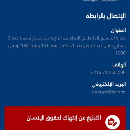
الإتصال بالرابطة
العنوان
عمارة الناسيونال الطابق السادس، الزاوية بين شارع فرنسا عدد 2
وشارع جمال عبد الناصر عدد 1، مكتب رقم 161 ورقم 162 تونس
1000
الهاتف
+216.71.258.000
البريد الإلكتروني
contact@ltdh.tn
التبليغ عن إنتهاك لحقوق الإنسان