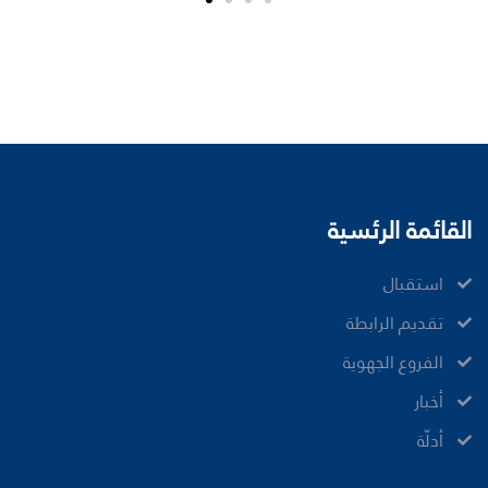
القائمة الرئسية
ﺍﺳﺘﻘﺒﺎﻝ
ﺗﻘﺪﻳﻢ ﺍﻟﺮﺍﺑﻄﺔ
الفروع الجهوية
ﺃﺧﺒﺎﺭ
أدلّة