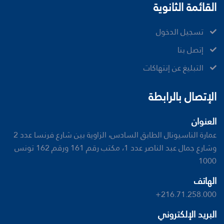
القائمة الثانوية
تسجيل الدخول
إتصل بنا
ﺍﻟﺘﺒﻠﻴﻎ ﻋﻦ ﺇﻧﺘﻬﺎﻛﺎﺕ
الإتصال بالرابطة
العنوان
عمارة الناسيونال الطابق السادس، الزاوية بين شارع فرنسا عدد 2
وشارع جمال عبد الناصر عدد 1، مكتب رقم 161 ورقم 162 تونس
1000
الهاتف
+216.71.258.000
البريد الإلكتروني