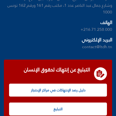
وشارع جمال عبد الناصر عدد 1، مكتب رقم 161 ورقم 162 تونس
1000
الهاتف
+216.71.258.000
البريد الإلكتروني
contact@ltdh.tn
التبليغ عن إنتهاك لحقوق الإنسان
دليل رصد الإنتهاكات في مراكز الإحتجاز
التبليغ