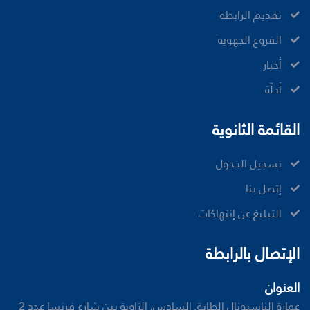
ﺗﻘﺪﻳﻢ ﺍﻟﺮﺍﺑﻄﺔ
الفروع الجهوية
ﺃﺧﺒﺎﺭ
أدلّة
القائمة الثانوية
تسجيل الدخول
إتصل بنا
ﺍﻟﺘﺒﻠﻴﻎ ﻋﻦ ﺇﻧﺘﻬﺎﻛﺎﺕ
الإتصال بالرابطة
العنوان
عمارة الناسيونال الطابق السادس، الزاوية بين شارع فرنسا عدد 2