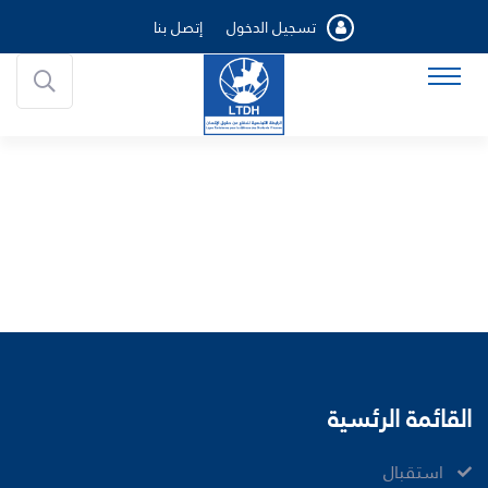
تسجيل الدخول
إتصل بنا
القائمة الرئسية
ﺍﺳﺘﻘﺒﺎﻝ