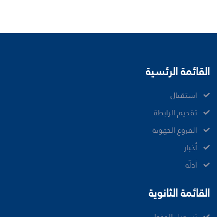
القائمة الرئسية
ﺍﺳﺘﻘﺒﺎﻝ
ﺗﻘﺪﻳﻢ ﺍﻟﺮﺍﺑﻄﺔ
الفروع الجهوية
ﺃﺧﺒﺎﺭ
أدلّة
القائمة الثانوية
تسجيل الدخول