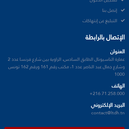
إتصل بنا
ﺍﻟﺘﺒﻠﻴﻎ ﻋﻦ ﺇﻧﺘﻬﺎﻛﺎﺕ
الإتصال بالرابطة
العنوان
عمارة الناسيونال الطابق السادس، الزاوية بين شارع فرنسا عدد 2
وشارع جمال عبد الناصر عدد 1، مكتب رقم 161 ورقم 162 تونس
1000
الهاتف
+216.71.258.000
البريد الإلكتروني
contact@ltdh.tn