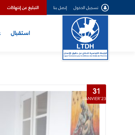
تسجيل الدخول
إتصل بنا
ﺍﻟﺘﺒﻠﻴﻎ ﻋﻦ ﺇﻧﺘﻬﺎﻛﺎﺕ
استقبال
ع
31
JANVIER’23