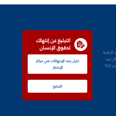
التبليغ عن إنتهاك
لحقوق الإنسان
الزاوية
شارع جمال عبد
دليل رصد الإنتهاكات في مراكز
الناصر عدد 1، مكتب رقم 161 ورقم 162
الإحتجاز
التبليغ