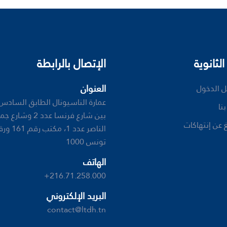
الثانوية
الإتصال بالرابطة
العنوان
 الدخول
عمارة الناسيونال الطابق السادس، 
نا
بين شارع فرنسا عدد 2 و
ﻎ ﻋﻦ ﺇﻧﺘﻬﺎﻛﺎﺕ
تونس 1000
الهاتف
+216.71.258.000
البريد الإلكتروني
contact@ltdh.tn