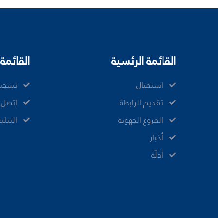
القائمة الرئسية
القائمة 
ﺍﺳﺘﻘﺒﺎﻝ
تسجيل
ﺗﻘﺪﻳﻢ ﺍﻟﺮﺍﺑﻄﺔ
إتصل ب
الفروع الجهوية
ﺍﻟﺘﺒﻠﻴ
ﺃﺧﺒﺎﺭ
أدلّة