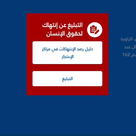
التبليغ عن إنتهاك
لحقوق الإنسان
الزاوية
شارع جمال عبد
دليل رصد الإنتهاكات في مراكز
الناصر عدد 1، مكتب رقم 161 ورقم 162
الإحتجاز
التبليغ