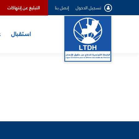
تسجيل الدخول
إتصل بنا
ﺍﻟﺘﺒﻠﻴﻎ ﻋﻦ ﺇﻧﺘﻬﺎﻛﺎﺕ
استقبال
ع