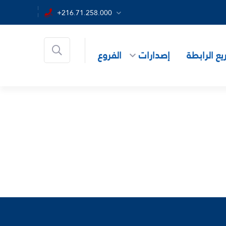
+216.71.258.000
ع الرابطة
إصدارات
الفروع