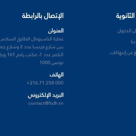
الثانوية
الإتصال بالرابطة
العنوان
 الدخول
عمارة الناسيونال الطابق السادس، 
نا
بين شارع فرنسا عدد 2 و
ﻎ ﻋﻦ ﺇﻧﺘﻬﺎﻛﺎﺕ
تونس 1000
الهاتف
+216.71.258.000
البريد الإلكتروني
contact@ltdh.tn