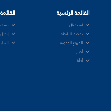
القائمة الرئسية
القائمة 
ﺍﺳﺘﻘﺒﺎﻝ
تسجيل
ﺗﻘﺪﻳﻢ ﺍﻟﺮﺍﺑﻄﺔ
إتصل ب
الفروع الجهوية
ﺍﻟﺘﺒﻠﻴ
ﺃﺧﺒﺎﺭ
أدلّة